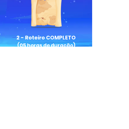
2 - Roteiro COMPLETO
(05
horas de duração)
A magia está no mar!