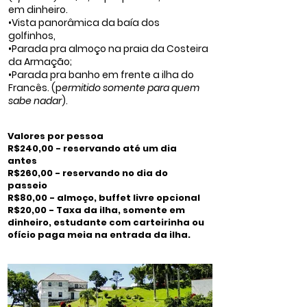
em dinheiro.
•Vista panorâmica da baía dos
golfinhos,
•Parada pra almoço na praia da Costeira
da Armação;
•Parada pra banho em frente a ilha do
Francês. (p
ermitido somente para quem
sabe nadar
).
Valores por pessoa
R$240,00 - reservando até um dia
antes
R$260,00 - reservando no dia do
passeio
R$80,00 - almoço, buffet livre opcional
R$20,00 - Taxa da ilha, somente em
dinheiro, estudante com carteirinha ou
ofício paga meia na entrada da ilha.