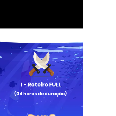
1 - Roteiro FULL
(04
horas de duração)